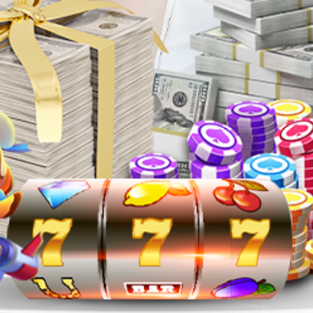
聪明家庭的场景品牌，三翼鸟继承加年夜范畴深耕，包括厨房、阳台、卫
策智能家庭行业改造，满意用户需求，最年夜水平合理化。
夸姣糊口。
能晾晒衣物，堆放杂物的空间。
时还有能预留空间打造全新气势派头的结构，休闲、文娱、健身、办公一