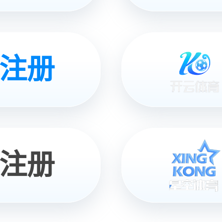
是游戏房，也是您的多功效 游乐场 。