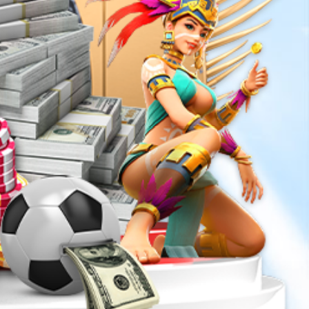
浴等，都能实现智能化。为用户专业定制笼罩衣、食、住、娱
体化，多种模式的设定，再也不让阳台掉去光泽。