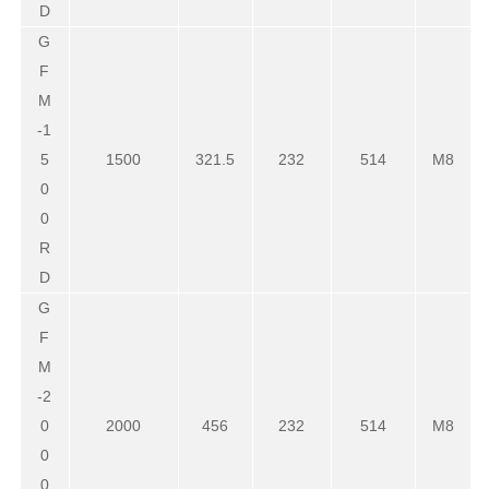
D
G
F
M
-1
5
1500
321.5
232
514
M8
0
0
R
D
G
F
M
-2
0
2000
456
232
514
M8
0
0