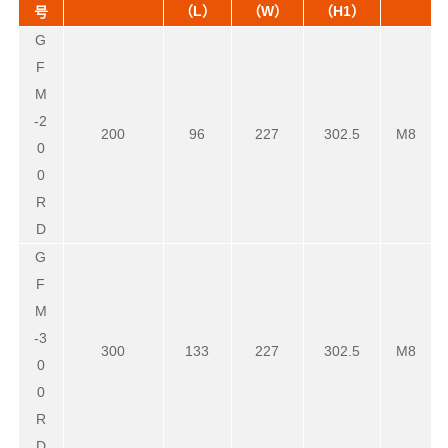
（L）
（W）
（H1）
号
G
F
M
-2
200
96
227
302.5
M8
0
0
R
D
G
F
M
-3
300
133
227
302.5
M8
0
0
R
D