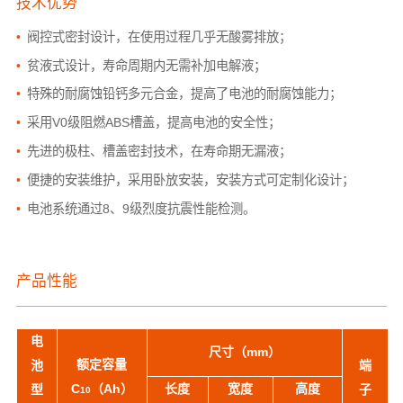
技术优势
•
阀控式密封设计，在使用过程几乎无酸雾排放；
•
贫液式设计，寿命周期内无需补加电解液；
•
特殊的耐腐蚀铅钙多元合金，提高了电池的耐腐蚀能力；
•
采用V0级阻燃ABS槽盖，提高电池的安全性；
•
先进的极柱、槽盖密封技术，在寿命期无漏液；
•
便捷的安装维护，采用卧放安装，安装方式可定制化设计；
•
电池系统通过8、9级烈度抗震性能检测。
产品性能
电
尺寸（mm）
额定
容量
池
端
C
（Ah）
长度
宽度
高度
型
子
1
0