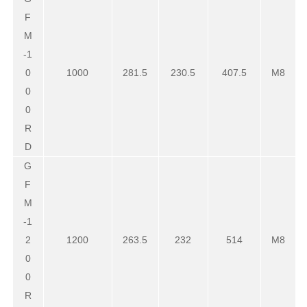
F
M
-1
0
100
0
281.5
230.5
407.5
M8
0
0
R
D
G
F
M
-1
2
1200
263.5
232
514
M8
0
0
R