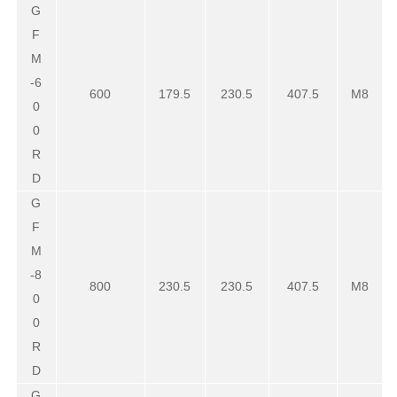
G
F
M
-6
600
179.5
230.5
407.5
M8
0
0
R
D
G
F
M
-8
800
230.5
230.5
407.5
M8
0
0
R
D
G