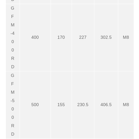
G
F
M
-4
400
170
227
302.5
M8
0
0
R
D
G
F
M
-5
500
155
230.5
406.5
M8
0
0
R
D