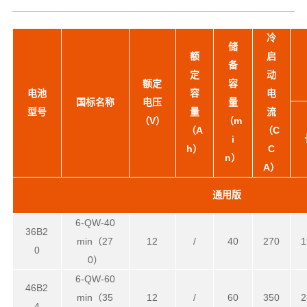
冷
储
额
启
备
定
动
额定
容
电池
容
电
国标名称
电压
量
型号
量
流
（V）
（m
（A
（C
i
h）
C
n）
A）
通用版
6-QW-40
36B2
min（27
12
/
40
270
1
0
0）
6-QW-60
46B2
min（35
12
/
60
350
2
4