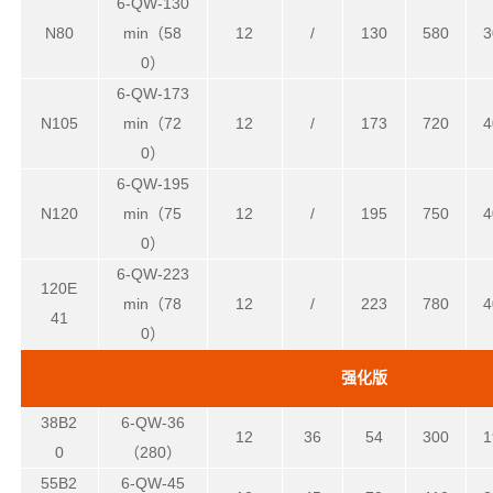
6-QW-130
N80
min（58
12
/
130
580
3
0）
6-QW-173
N105
min（72
12
/
173
720
4
0）
6-QW-195
N120
min（75
12
/
195
750
4
0）
6-QW-223
120E
min（78
12
/
223
780
4
41
0）
强化版
38B2
6-QW-36
12
36
54
300
1
0
（280）
55B2
6-QW-45