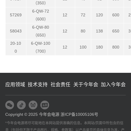
（350）
6-QW-72
57269
12
72
120
600
2
（600）
6-QW-80
58043
12
80
138
650
3
（650）
20-10
6-QW-100
12
100
180
800
3
0
（700）
应用领域
技术支持
社会责任
关于今年会
加入今年会
Copyright © 2025 今年会电源
浙ICP备10005106号
*今年会电源将尽可能地在本网站提供准确的信息。本网站/页面中所包含的信
息（包括但不限于产品图片、规格、参数等）以产品单页的具体信息为准。产