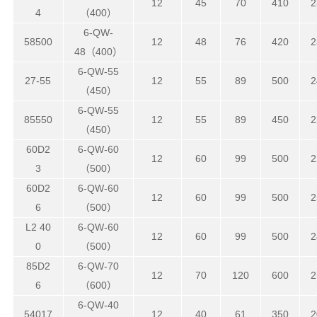
12
45
70
410
2
4
（400）
6-QW-
58500
12
48
76
420
2
48（400）
6-QW-55
27-55
12
55
89
500
2
（450）
6-QW-55
85550
12
55
89
450
2
（450）
60D2
6-QW-60
12
60
99
500
2
3
（500）
60D2
6-QW-60
12
60
99
500
2
6
（500）
L2 40
6-QW-60
12
60
99
500
2
0
（500）
85D2
6-QW-70
12
70
120
600
2
6
（600）
6-QW-40
54017
12
40
61
350
2